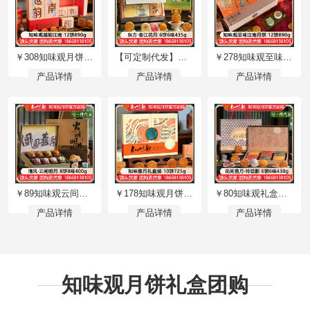
￥308知味观月饼礼品盒装越韵江南12饼890g杭州知味观官方团购定制【品江南 折越戏】越韵江南礼盒
【可定制代发】￥67知味观春江花月月饼礼品盒6饼6味435g知味观官方官网团购定制【春江花月 礼韵江南】东方·春江花月月饼礼盒
￥278知味观至味江南月饼礼盒12饼890g知味观食品中秋礼盒团购定制【高端送礼 江南礼月】至味江南礼盒
产品详情
产品详情
产品详情
￥89知味观云间明月中秋福利礼盒8饼8味400g知味观食品中秋礼盒团购定制【清风望月 雅韵秋礼】清风·云间明月月饼礼盒
￥178知味观月饼知味雅月礼盒装10饼725g知味观官方官网团购定制【钱塘江南 广式月饼】知味雅月礼盒
￥80知味观礼盒月饼礼品玲珑影6饼6味430g知味观月饼礼盒官网旗舰店团购【花间揽月 玲珑秋礼】花间揽月·玲珑影月饼礼盒
产品详情
产品详情
产品详情
知味观月饼礼盒团购