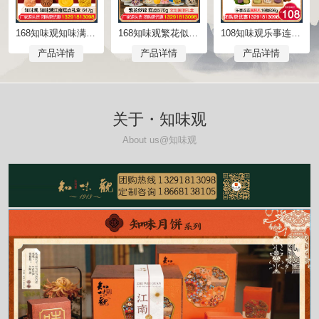
168知味观知味满江南糕点礼盒647g定胜糕桃酥曲奇饼干鲜花饼杭州特产老式传统点心网红零食伴手礼知味观糕点礼盒团购
168知味观繁花似锦糕点礼盒570g花型糕点精美礼盒过年春节创意伴手礼网红零食中式点心春节送礼礼盒杭州知味观官网团购
108知味观乐事连连糕点礼盒16糕526g杭州特产绿豆糕桃花酥龙井酥多口味礼包中式糕点礼盒【国风潮礼】乐事连连礼盒
产品详情
产品详情
产品详情
关于・知味观
About us@知味观